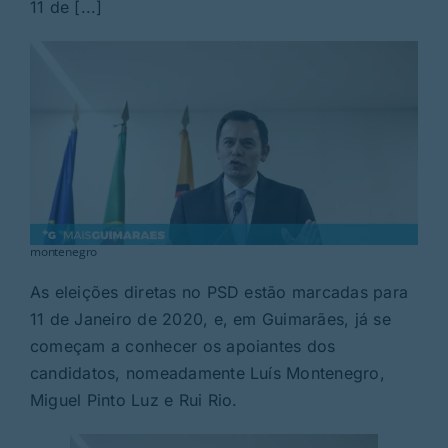
Rubricas
11 de [...]
Jornal
Revista
Search
For:
montenegro
As eleições diretas no PSD estão marcadas para
11 de Janeiro de 2020, e, em Guimarães, já se
começam a conhecer os apoiantes dos
candidatos, nomeadamente Luís Montenegro,
Miguel Pinto Luz e Rui Rio.