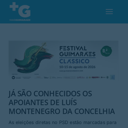
Skip
to
Toggl
content
Navig
Em Guimarães
Cultura
Desporto
JÁ SÃO CONHECIDOS OS
Opinião
APOIANTES DE LUÍS
MONTENEGRO DA CONCELHIA
Região
As eleições diretas no PSD estão marcadas para