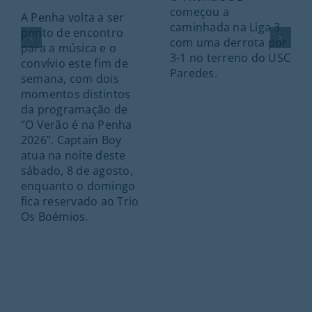
começou a
A Penha volta a ser
caminhada na Liga 3
ponto de encontro
com uma derrota por
para a música e o
3-1 no terreno do USC
convívio este fim de
Paredes.
semana, com dois
momentos distintos
da programação de
“O Verão é na Penha
2026”. Captain Boy
atua na noite deste
sábado, 8 de agosto,
enquanto o domingo
fica reservado ao Trio
Os Boémios.