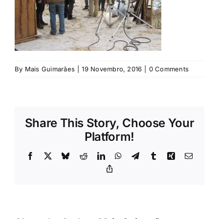
Rubricas
Jornal
Revista
By
Mais Guimarães
|
19 Novembro, 2016
|
0 Comments
Search
For:
Share This Story, Choose Your
Platform!
Facebook
X
Bluesky
Reddit
LinkedIn
WhatsApp
Telegram
Tumblr
Xing
Email
Copy
Link