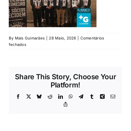
Rubricas
Jornal
By
Mais Guimarães
|
28 Maio, 2026
|
Comentários
Revista
em
fechados
Julio-
Search
Vieira-
For:
de-
Castro
Share This Story, Choose Your
Platform!
Facebook
X
Bluesky
Reddit
LinkedIn
WhatsApp
Telegram
Tumblr
Xing
Email
Copy
Link