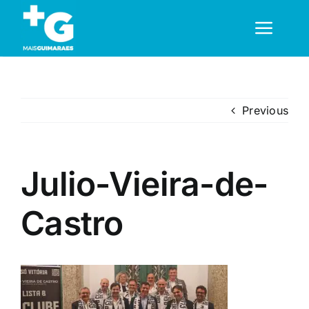
Skip
to
Toggl
content
Navig
Em Guimarães
Previous
Cultura
Julio-Vieira-de-
Desporto
Castro
Opinião
Região