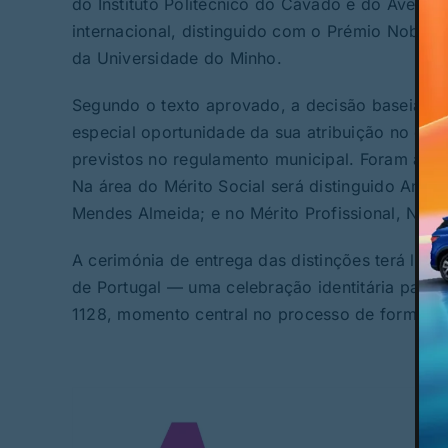
do Instituto Politécnico do Cávado e do Ave; 
internacional, distinguido com o Prémio Nobel 
da Universidade do Minho.
Segundo o texto aprovado, a decisão baseia-se 
especial oportunidade da sua atribuição no corr
previstos no regulamento municipal. Foram aind
Na área do Mérito Social será distinguido Antón
Mendes Almeida; e no Mérito Profissional, Noé D
A cerimónia de entrega das distinções terá lug
de Portugal — uma celebração identitária para
1128, momento central no processo de formaçã