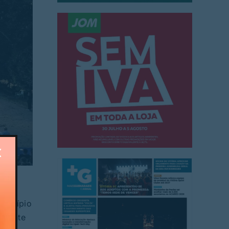
i
unicípio
sidente