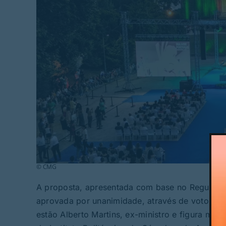
© CMG
A proposta, apresentada com base no Regulamen
aprovada por unanimidade, através de voto sec
estão Alberto Martins, ex-ministro e figura marc