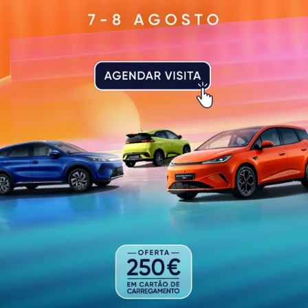
Mohan Munasinghe, economista e ambientalista de renome
da Paz enquanto membro do IPCC; e Rui Vieira de Castro, 
nos “relevantes contributos das entidades em apreço e 
ente ano”, estando preenchidos os critérios de exceciona
a aprovadas Medalhas de Mérito Municipal em várias cate
io Lourenço; no Mérito Cultural, Fernando Capela Miguel 
iniz.
ar no próximo dia 24 de junho, data em que se assinala o
 Guimarães, evocando a Batalha de São Mamede, travada
o da nacionalidade portuguesa.
PUBLICIDADE