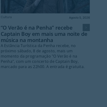
Cultura
Polít
Agosto 5, 2026
“O Verão é na Penha” recebe
Gu
Captain Boy em mais uma noite de
de 
música na montanha
in
A Estância Turística da Penha recebe, no
A C
próximo sábado, 8 de agosto, mais um
na r
momento da programação "O Verão é na
Plan
Penha", com um concerto de Captain Boy,
doc
marcado para as 22h00. A entrada é gratuita.
pla
conc
nece
resp
aco