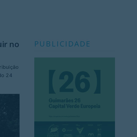
ir no
PUBLICIDADE
ribuição
do 24