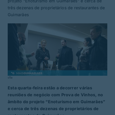
projeto “Enoturismo em Guimarães” e cerca de
Rubricas
três dezenas de proprietários de restaurantes de
Guimarães
Jornal
Revista
Search
For:
sfia
Esta quarta-feira estão a decorrer várias
reuniões de negócio com Prova de Vinhos, no
âmbito do projeto “Enoturismo em Guimarães”
e cerca de três dezenas de proprietários de