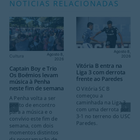
NOTÍCIAS RELACIONADAS
Agosto 8,
Agosto 8,
Cultura
2026
2026
Vitória B entra na
Captain Boy e Trio
Liga 3 com derrota
Os Boémios levam
frente ao Paredes
música à Penha
neste fim de semana
O Vitória SC B
começou a
A Penha volta a ser
caminhada na Liga 3
ponto de encontro
com uma derrota por
para a música e o
3-1 no terreno do USC
convívio este fim de
Paredes.
semana, com dois
momentos distintos
da programação de