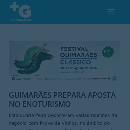
Skip
to
Toggl
content
Navig
Em Guimarães
Cultura
Desporto
GUIMARÃES PREPARA APOSTA
Opinião
NO ENOTURISMO
Região
Esta quarta-feira decorreram várias reuniões de
negócio com Prova de Vinhos, no âmbito do