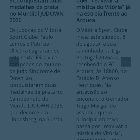
SC conquistam duas
quer “reavivar a
medalhas de prata
mística do Vitória” já
no Mundial JUDOWN
na estreia frente ao
2026
Arouca
Os judocas do Vitória
O Vitória Sport Clube
Sport Clube Paulo
inicia este sábado, 8
Lemos e Patrícia
de agosto, a sua
Oliveira sagraram-se
caminhada na Liga
esta sexta-feira vice-
Portugal 2026/27,
campeões do mundo
recebendo o FC
de Judo Síndrome de
Arouca, às 18h00, no
Down, ao
Estádio D. Afonso
conquistarem duas
Henriques. Na
medalhas de prata no
antevisão ao
Campeonato do
encontro, o treinador
Mundo JUDOWN 2026,
Tiago Margarido
que decorre em
assumiu que o
Lindesberg, na Suécia.
principal objetivo
passa por "reavivar a
mística do Vitória",
prometendo uma