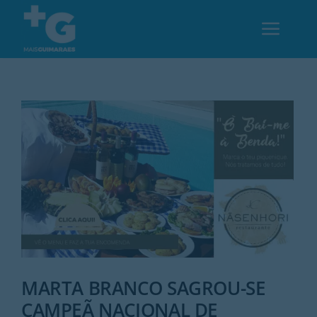
Skip
to
Toggl
content
Navig
Em Guimarães
Cultura
Desporto
Opinião
Região
MARTA BRANCO SAGROU-SE
CAMPEÃ NACIONAL DE