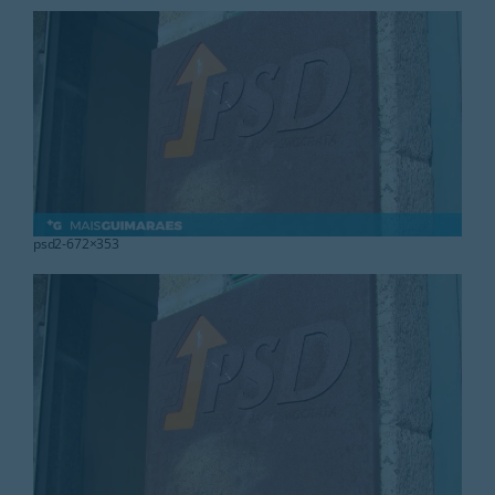
Rubricas
Jornal
Revista
Search
For:
psd2-672×353