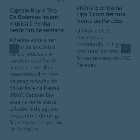
2026
Vitória B entra na
Captain Boy e Trio
Liga 3 com derrota
Os Boémios levam
frente ao Paredes
música à Penha
neste fim de semana
O Vitória SC B
começou a
A Penha volta a ser
caminhada na Liga 3
ponto de encontro
com uma derrota por
para a música e o
3-1 no terreno do USC
convívio este fim de
Paredes.
semana, com dois
momentos distintos
da programação de
“O Verão é na Penha
2026”. Captain Boy
atua na noite deste
sábado, 8 de agosto,
enquanto o domingo
fica reservado ao Trio
Os Boémios.