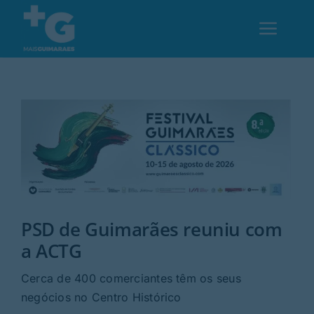
Skip
to
Toggl
content
Navig
Em Guimarães
Cultura
Desporto
PSD de Guimarães reuniu com
Opinião
a ACTG
Região
Cerca de 400 comerciantes têm os seus
negócios no Centro Histórico