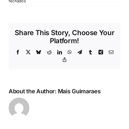
em
fechados
Rubricas
42
Jornal
Share This Story, Choose Your
Platform!
Revista
Facebook
X
Bluesky
Reddit
LinkedIn
WhatsApp
Telegram
Tumblr
Xing
Email
Search
Copy
For:
Link
About the Author:
Mais Guimaraes