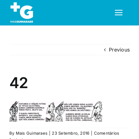
Skip
to
Toggl
content
Navig
Em Guimarães
Previous
Cultura
42
Desporto
Opinião
Região
By
Mais Guimaraes
|
23 Setembro, 2016
|
Comentários