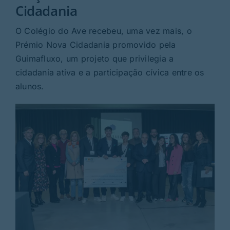
Rubricas
Cidadania
O Colégio do Ave recebeu, uma vez mais, o
Jornal
Prémio Nova Cidadania promovido pela
Guimafluxo, um projeto que privilegia a
Revista
cidadania ativa e a participação cívica entre os
alunos.
Search
For: