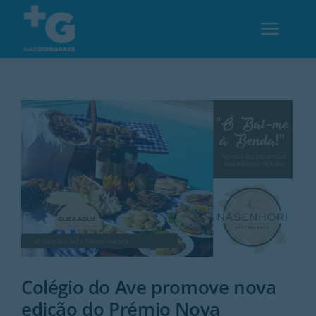
Skip
to
Toggl
content
Navig
Em Guimarães
Cultura
Desporto
Opinião
Região
Colégio do Ave promove nova
edição do Prémio Nova