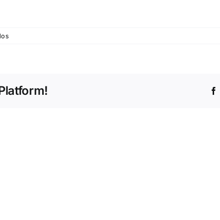
em
dos
©
Vitória
SC
Platform!