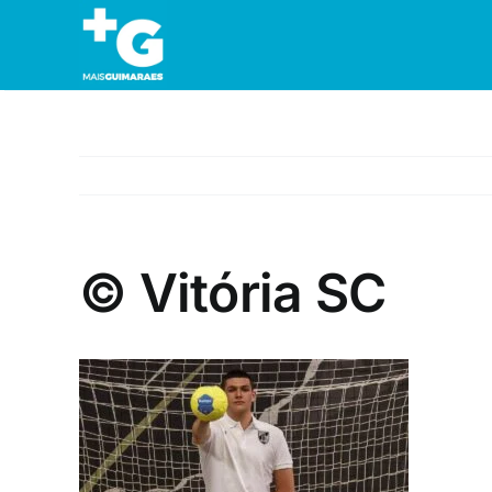
Skip
to
content
© Vitória SC