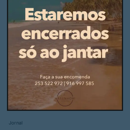
Rigor, independência e pluralidade
Em Guimarães
Cultura
Desporto
Opinião
Região
Jornal