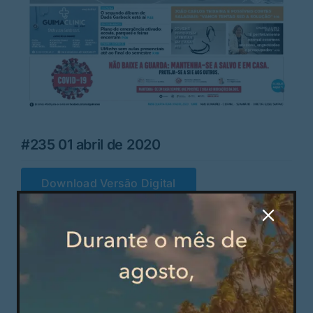
Rubricas
Jornal
Revista
Search
#235 01 abril de 2020
For:
Download Versão Digital