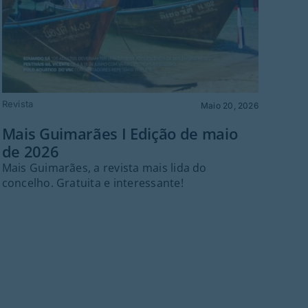
Revista
Maio 20, 2026
Mais Guimarães I Edição de maio
Mai
de 2026
20
Mais Guimarães, a revista mais lida do
Mai
concelho. Gratuita e interessante!
Mai
repo
inte
vers