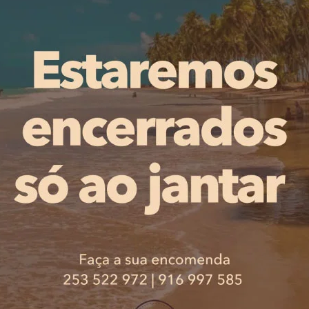
ref=”http://maisguimaraes.pt/wp-
” style=”primary” size=”lg” type=”app” title_alt=”Versão 
d”]
PUBLICIDADE