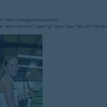
ref=”http://maisguimaraes.pt/wp-
” style=”primary” size=”lg” type=”app” title_alt=”Versão 