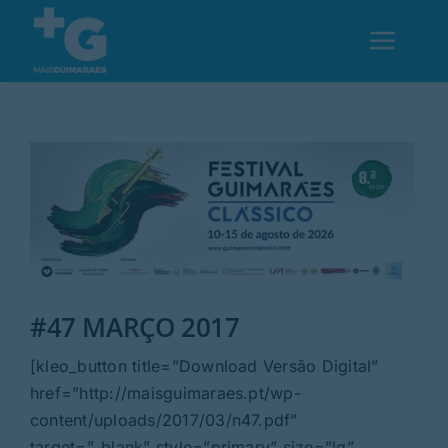
Skip
to
Toggl
content
Navig
Em Guimarães
Cultura
Desporto
#47 MARÇO 2017
Opinião
[kleo_button title=”Download Versão Digital”
Região
href=”http://maisguimaraes.pt/wp-
content/uploads/2017/03/n47.pdf”
target=”_blank” style=”primary” size=”lg”