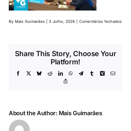
Rubricas
Jornal
em
By
Mais Guimarães
|
3 Julho, 2026
|
Comentários fechados
Gove
Revista
Share This Story, Choose Your
Search
Platform!
For:
Facebook
X
Bluesky
Reddit
LinkedIn
WhatsApp
Telegram
Tumblr
Xing
Email
Copy
Link
About the Author:
Mais Guimarães