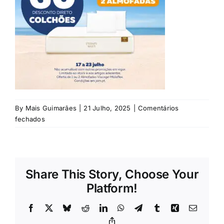
Rubricas
Jornal
Revista
Search
For:
By
Mais Guimarães
|
21 Julho, 2025
|
Comentários
em
fechados
mais-
guimarães
Share This Story, Choose Your
Platform!
Facebook
X
Bluesky
Reddit
LinkedIn
WhatsApp
Telegram
Tumblr
Xing
Email
Copy