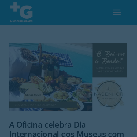
Skip
to
Toggl
content
Navig
Em Guimarães
Cultura
Desporto
Opinião
Região
A Oficina celebra Dia
Internacional dos Museus com