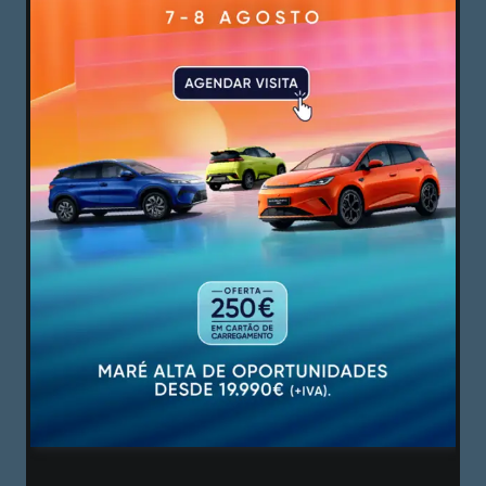
© João Bastos/ Mais Guimarães
Não existe um grande número de pesquisas e
evidências científicas que provem que a bebida
seja, realmente, uma aposta certa para uma vida
mais saudável; ainda assim, a história da
kombucha levanta o véu sobre o que ainda falta
explorar, mas é preciso olhá-la com cuidado. Lê-
se, internet fora, que a bebida terá sido bastante
popular no Japão, por volta de 415 d.C.,
principalmente com o imperador Ingyo, que teria
problemas digestivos. Contudo, a história da
kombucha escreveu-se, oficialmente, a partir do
final do século XIX, na Rússia e na Ucrância.
Depois, com a 1.ª Guerra Mindial, a bebida
espalhou-se para a Europa Central e