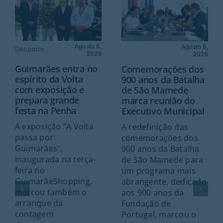
Agosto 6,
Agosto 6,
Desporto
2026
2026
Guimarães entra no
Comemorações dos
espírito da Volta
900 anos da Batalha
com exposição e
de São Mamede
prepara grande
marca reunião do
festa na Penha
Executivo Municipal
A exposição "A Volta
A redefinição das
passa por
comemorações dos
Guimarães",
900 anos da Batalha
inaugurada na terça-
de São Mamede para
feira no
um programa mais
GuimarãeShopping,
abrangente, dedicado
marcou também o
aos 900 anos da
arranque da
Fundação de
contagem
Portugal, marcou o