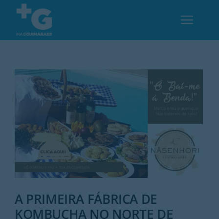
Skip
to
Toggl
content
Navig
Em Guimarães
Cultura
Desporto
Opinião
Região
A PRIMEIRA FÁBRICA DE
KOMBUCHA NO NORTE DE