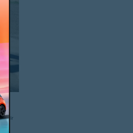
 abrir
ão do