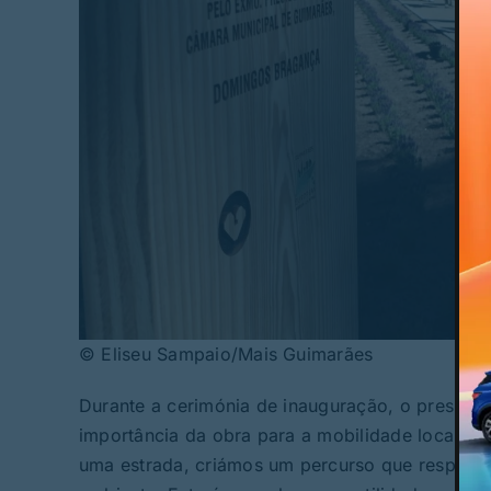
© Eliseu Sampaio/Mais Guimarães
Durante a cerimónia de inauguração, o preside
importância da obra para a mobilidade local e p
uma estrada, criámos um percurso que respeita o