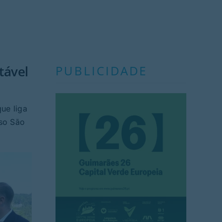
tável
PUBLICIDADE
ue liga
oso São