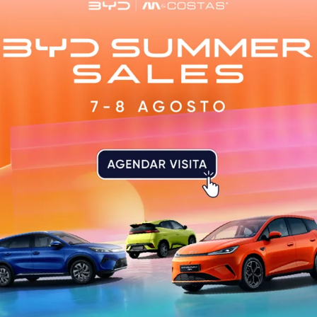
nte da Câmara Municipal, Domingos Bragança, destacou a
ara o ordenamento sustentável do território: “Mais do que
 território, valoriza o espaço agrícola e convida à fruiç