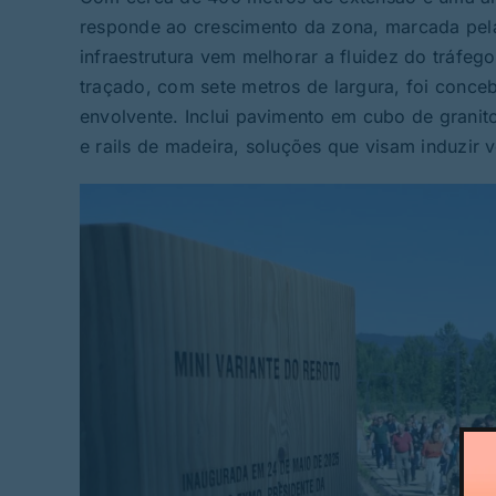
responde ao crescimento da zona, marcada pela 
infraestrutura vem melhorar a fluidez do tráfeg
traçado, com sete metros de largura, foi conceb
envolvente. Inclui pavimento em cubo de granit
e rails de madeira, soluções que visam induzir 