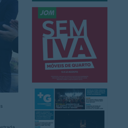
is
estrada