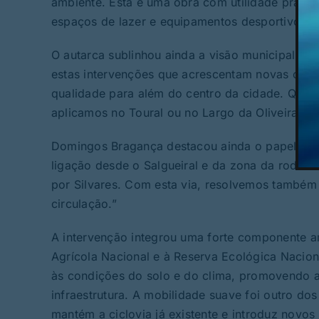
ambiente. Esta é uma obra com utilidade prátic
espaços de lazer e equipamentos desportivos”.
O autarca sublinhou ainda a visão municipal de e
estas intervenções que acrescentam novas cama
qualidade para além do centro da cidade. Qualq
aplicamos no Toural ou no Largo da Oliveira”.
Domingos Bragança destacou ainda o papel estr
ligação desde o Salgueiral e da zona da rodovi
por Silvares. Com esta via, resolvemos também
circulação.”
A intervenção integrou uma forte componente a
Agrícola Nacional e à Reserva Ecológica Nacion
às condições do solo e do clima, promovendo a
infraestrutura. A mobilidade suave foi outro dos
mantém a ciclovia já existente e introduz novos