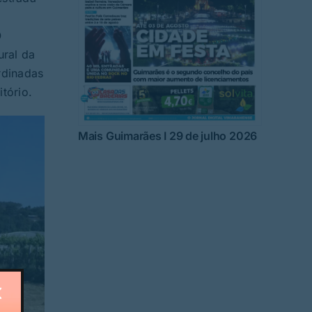
O
ural da
rdinadas
tório.
Mais Guimarães I 29 de julho 2026