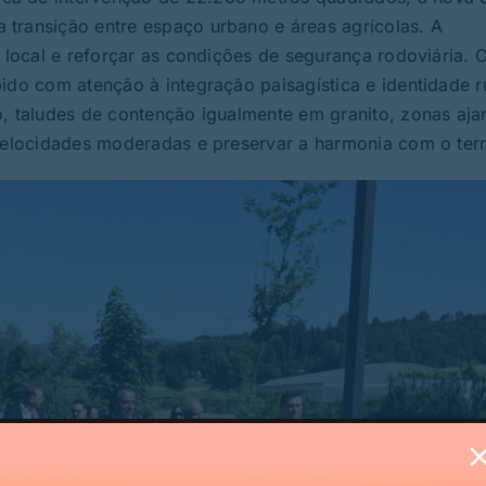
transição entre espaço urbano e áreas agrícolas. A
o local e reforçar as condições de segurança rodoviária. 
ido com atenção à integração paisagística e identidade r
o, taludes de contenção igualmente em granito, zonas aja
velocidades moderadas e preservar a harmonia com o terri