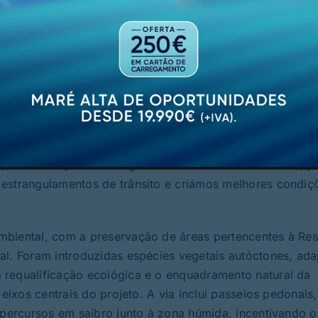
a e preocupação ambiental, que aproxima zonas residenci
quilíbrio no desenvolvimento entre o centro e a periferia
das de qualidade ao território vimaranense, estendendo 
uer freguesia tem direito à mesma excelência de obra qu
atégico da nova via na rede de acessos: “Este troço com
a, servindo quem se dirige a Pevidém ou à autoestrada, 
 estrangulamentos de trânsito e criámos melhores condiç
mbiental, com a preservação de áreas pertencentes à Re
al. Foram introduzidas espécies vegetais autóctones, ad
 requalificação ecológica e o enquadramento natural da
 eixos centrais do projeto. A via inclui passeios pedonais,
 percursos em saibro junto à zona húmida, incentivando o