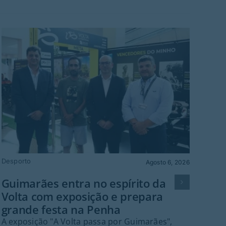
Desporto
Agosto 6, 2026
Guimarães entra no espírito da
Co
Volta com exposição e prepara
Ba
grande festa na Penha
re
A exposição "A Volta passa por Guimarães",
A r