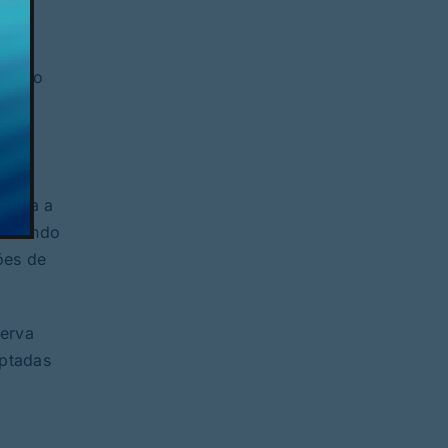
ais,
: “São
essa
e
pleta a
passando
ões de
serva
aptadas