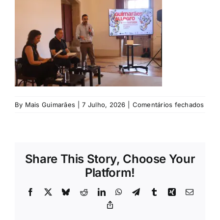
Rubricas
Jornal
Revista
Search
em
By
Mais Guimarães
|
7 Julho, 2026
|
Comentários fechados
For:
©
Rodr
Marq
/
Share This Story, Choose Your
Mais
Guim
Platform!
Facebook
X
Bluesky
Reddit
LinkedIn
WhatsApp
Telegram
Tumblr
Xing
Email
Copy
Link