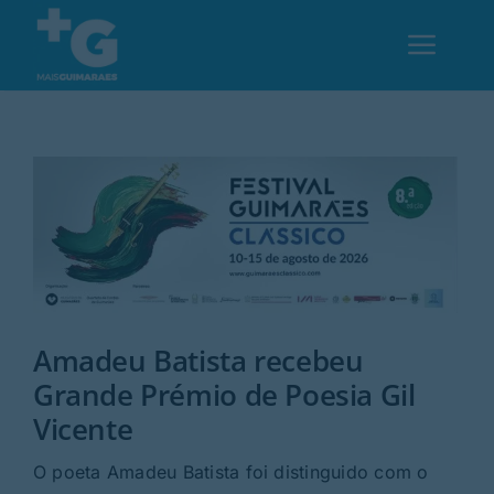
Skip
to
Toggl
content
Navig
Em Guimarães
Cultura
Desporto
Amadeu Batista recebeu
Opinião
Grande Prémio de Poesia Gil
Vicente
Região
O poeta Amadeu Batista foi distinguido com o