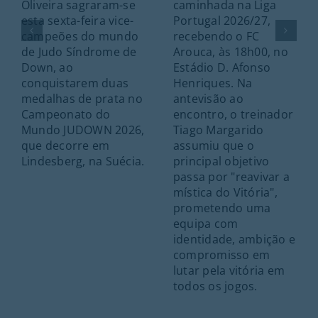
Oliveira sagraram-se
caminhada na Liga
esta sexta-feira vice-
Portugal 2026/27,
campeões do mundo
recebendo o FC
de Judo Síndrome de
Arouca, às 18h00, no
Down, ao
Estádio D. Afonso
conquistarem duas
Henriques. Na
medalhas de prata no
antevisão ao
Campeonato do
encontro, o treinador
Mundo JUDOWN 2026,
Tiago Margarido
que decorre em
assumiu que o
Lindesberg, na Suécia.
principal objetivo
passa por "reavivar a
mística do Vitória",
prometendo uma
equipa com
identidade, ambição e
compromisso em
lutar pela vitória em
todos os jogos.