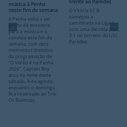
frente ao Paredes
música à Penha
neste fim de semana
O Vitória SC B
começou a
A Penha volta a ser
caminhada na Liga 3
ponto de encontro
com uma derrota por
para a música e o
3-1 no terreno do USC
convívio este fim de
Paredes.
semana, com dois
momentos distintos
da programação de
“O Verão é na Penha
2026”. Captain Boy
atua na noite deste
sábado, 8 de agosto,
enquanto o domingo
fica reservado ao Trio
Os Boémios.