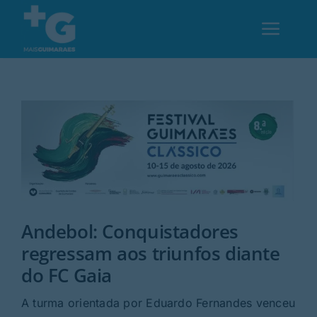
Skip
to
Toggl
content
Navig
Em Guimarães
Cultura
Desporto
Andebol: Conquistadores
Opinião
regressam aos triunfos diante
do FC Gaia
Região
A turma orientada por Eduardo Fernandes venceu