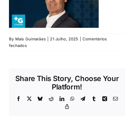
Rubricas
Jornal
By
Mais Guimarães
|
21 Julho, 2025
|
Comentários
Revista
em
fechados
manuel
Search
silva
For:
ADN
(1)
Share This Story, Choose Your
Platform!
Facebook
X
Bluesky
Reddit
LinkedIn
WhatsApp
Telegram
Tumblr
Xing
Email
Copy
Link