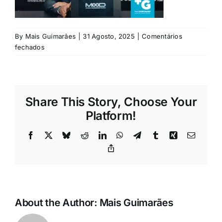
Rubricas
Jornal
By
Mais Guimarães
|
31 Agosto, 2025
|
Comentários
em
fechados
Miguel-
Revista
cardoso
Search
Share This Story, Choose Your
For:
Platform!
Facebook
X
Bluesky
Reddit
LinkedIn
WhatsApp
Telegram
Tumblr
Xing
Email
Copy
Link
About the Author:
Mais Guimarães