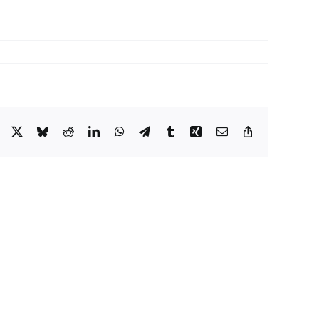
Facebook
X
Bluesky
Reddit
LinkedIn
WhatsApp
Telegram
Tumblr
Xing
Email
Copy
Link