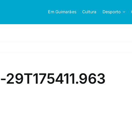
Em Guimarães
Cultura
Desporto
4-29T175411.963