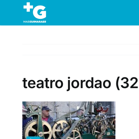
Skip
to
content
teatro jordao (32