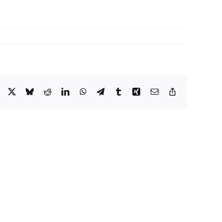
Facebook
X
Bluesky
Reddit
LinkedIn
WhatsApp
Telegram
Tumblr
Xing
Email
Copy
Link