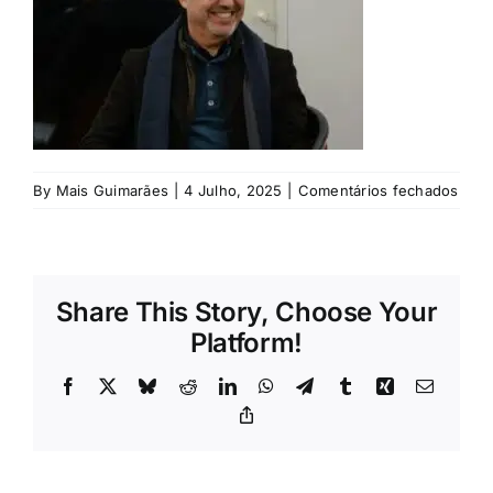
Rubricas
Jornal
Revista
em
By
Mais Guimarães
|
4 Julho, 2025
|
Comentários fechados
Search
©
For:
Carl
Poça
Falc
Share This Story, Choose Your
Platform!
Facebook
X
Bluesky
Reddit
LinkedIn
WhatsApp
Telegram
Tumblr
Xing
Email
Copy
Link