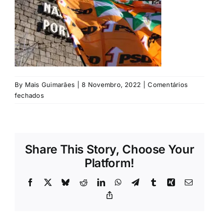
Rubricas
Jornal
Revista
By
Mais Guimarães
|
8 Novembro, 2022
|
Comentários
Search
em
fechados
For:
©
Mais
Guimarães
Share This Story, Choose Your
Platform!
Facebook
X
Bluesky
Reddit
LinkedIn
WhatsApp
Telegram
Tumblr
Xing
Email
Copy
Link