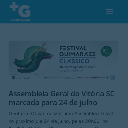
Skip
to
Toggl
content
Navig
Em Guimarães
Cultura
Desporto
Assembleia Geral do Vitória SC
Opinião
marcada para 24 de julho
Região
O Vitória SC vai realizar uma Assembleia Geral
no próximo dia 24 de julho, pelas 20h00, no