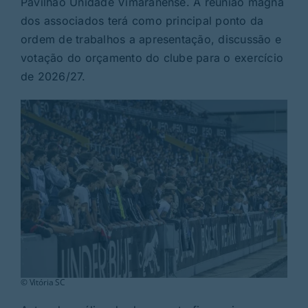
Pavilhão Unidade Vimaranense. A reunião magna
Rubricas
dos associados terá como principal ponto da
ordem de trabalhos a apresentação, discussão e
Jornal
votação do orçamento do clube para o exercício
de 2026/27.
Revista
Search
For:
© Vitória SC