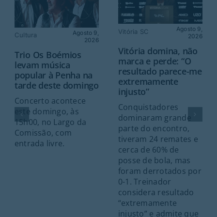
Agosto 9,
Vitória SC
Agosto 9,
Cultura
2026
2026
Vitória domina, não
Trio Os Boémios
marca e perde: “O
levam música
resultado parece-me
popular à Penha na
extremamente
tarde deste domingo
injusto”
Concerto acontece
Conquistadores
este domingo, às
dominaram grande
15h00, no Largo da
parte do encontro,
Comissão, com
tiveram 24 remates e
entrada livre.
cerca de 60% de
posse de bola, mas
foram derrotados por
0-1. Treinador
considera resultado
“extremamente
injusto” e admite que