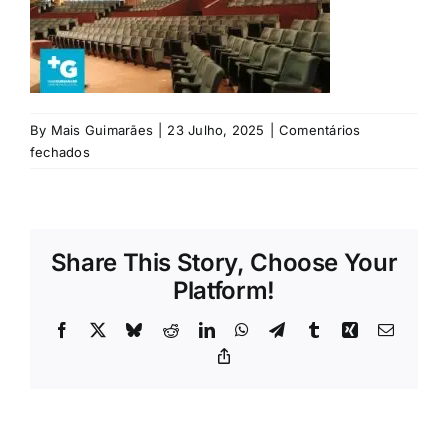
Rubricas
Jornal
By
Mais Guimarães
|
23 Julho, 2025
|
Comentários
Revista
em
fechados
Domingos
Search
Bragança
For:
(1)
Share This Story, Choose Your
Platform!
Facebook
X
Bluesky
Reddit
LinkedIn
WhatsApp
Telegram
Tumblr
Xing
Email
Copy
Link