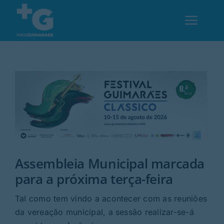
Skip
to
Toggl
content
Navig
Em Guimarães
Cultura
Desporto
Assembleia Municipal marcada
Opinião
para a próxima terça-feira
Região
Tal como tem vindo a acontecer com as reuniões
da vereação municipal, a sessão realizar-se-á