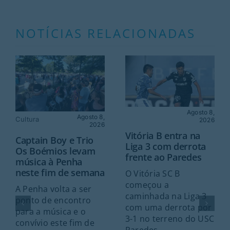
NOTÍCIAS RELACIONADAS
Agosto 8,
Agosto 8,
Cultura
2026
2026
Vitória B entra na
Captain Boy e Trio
Liga 3 com derrota
Os Boémios levam
frente ao Paredes
música à Penha
neste fim de semana
O Vitória SC B
começou a
A Penha volta a ser
caminhada na Liga 3
ponto de encontro
com uma derrota por
para a música e o
3-1 no terreno do USC
convívio este fim de
Paredes.