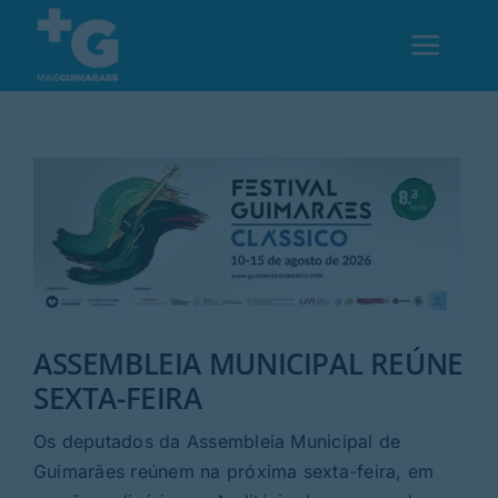
Skip
to
Toggl
content
Navig
Em Guimarães
Cultura
Desporto
ASSEMBLEIA MUNICIPAL REÚNE
Opinião
SEXTA-FEIRA
Região
Os deputados da Assembleia Municipal de
Guimarães reúnem na próxima sexta-feira, em