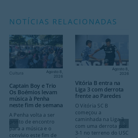
NOTÍCIAS RELACIONADAS
Agosto 8,
Agosto 8,
Cultura
2026
2026
Vitória B entra na
Captain Boy e Trio
Liga 3 com derrota
Os Boémios levam
frente ao Paredes
música à Penha
neste fim de semana
O Vitória SC B
começou a
A Penha volta a ser
caminhada na Liga 3
ponto de encontro
com uma derrota por
para a música e o
3-1 no terreno do USC
convívio este fim de