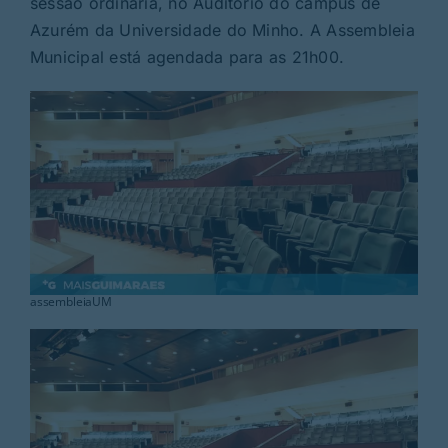
sessão ordinária, no Auditório do campus de
Rubricas
Azurém da Universidade do Minho. A Assembleia
Municipal está agendada para as 21h00.
Jornal
Revista
Search
For:
assembleiaUM