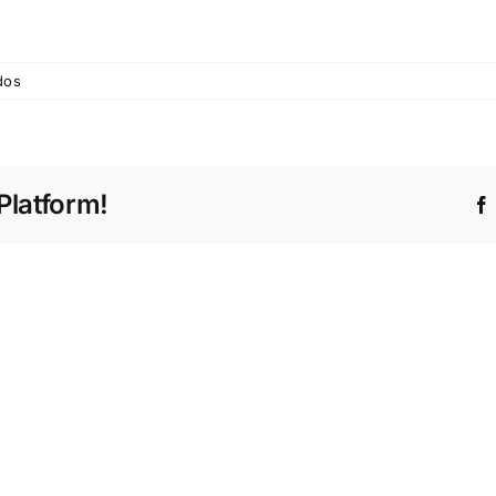
em
dos
cdu
(2)
Platform!