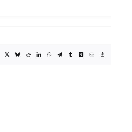
Facebook
X
Bluesky
Reddit
LinkedIn
WhatsApp
Telegram
Tumblr
Xing
Email
Copy
Link