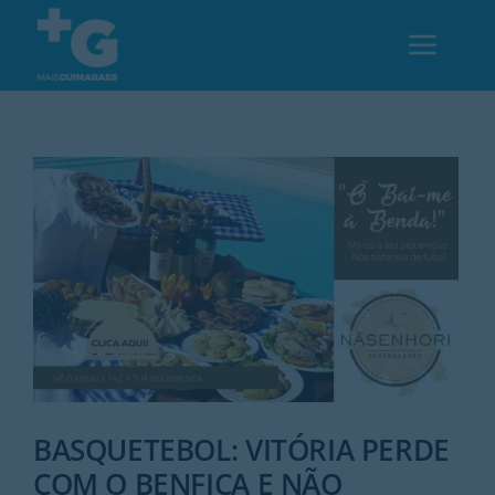
Skip
to
Toggl
content
Navig
Em Guimarães
Cultura
Desporto
Opinião
Região
BASQUETEBOL: VITÓRIA PERDE
COM O BENFICA E NÃO