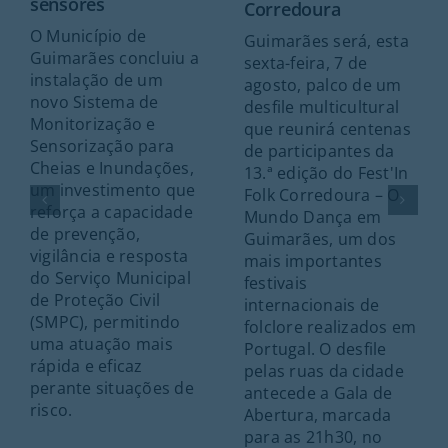
sensores
Corredoura
O Município de
Guimarães será, esta
Guimarães concluiu a
sexta-feira, 7 de
instalação de um
agosto, palco de um
novo Sistema de
desfile multicultural
Monitorização e
que reunirá centenas
Sensorização para
de participantes da
Cheias e Inundações,
13.ª edição do Fest'In
um investimento que
Folk Corredoura – O
reforça a capacidade
Mundo Dança em
de prevenção,
Guimarães, um dos
vigilância e resposta
mais importantes
do Serviço Municipal
festivais
de Proteção Civil
internacionais de
(SMPC), permitindo
folclore realizados em
uma atuação mais
Portugal. O desfile
rápida e eficaz
pelas ruas da cidade
perante situações de
antecede a Gala de
risco.
Abertura, marcada
para as 21h30, no