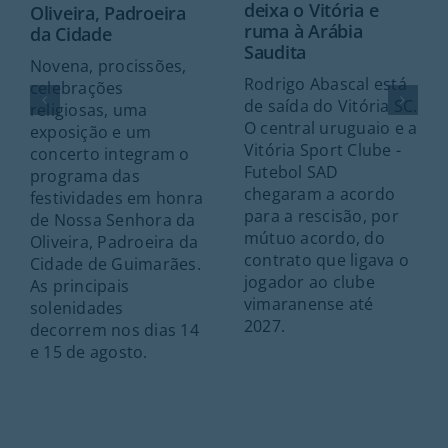
deixa o Vitória e
Oliveira, Padroeira
ruma à Arábia
da Cidade
Saudita
Novena, procissões,
Rodrigo Abascal está
celebrações
de saída do Vitória SC.
religiosas, uma
O central uruguaio e a
exposição e um
Vitória Sport Clube -
concerto integram o
Futebol SAD
programa das
chegaram a acordo
festividades em honra
para a rescisão, por
de Nossa Senhora da
mútuo acordo, do
Oliveira, Padroeira da
contrato que ligava o
Cidade de Guimarães.
jogador ao clube
As principais
vimaranense até
solenidades
2027.
decorrem nos dias 14
e 15 de agosto.