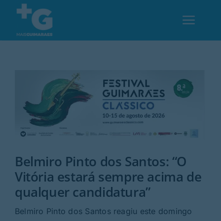
Skip
to
Toggl
content
Navig
Em Guimarães
Cultura
Desporto
Belmiro Pinto dos Santos: “O
Opinião
Vitória estará sempre acima de
qualquer candidatura”
Região
Belmiro Pinto dos Santos reagiu este domingo