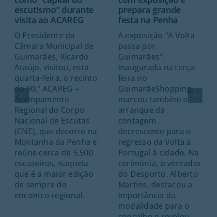
escutismo” durante
prepara grande
visita ao ACAREG
festa na Penha
O Presidente da
A exposição "A Volta
Câmara Municipal de
passa por
Guimarães, Ricardo
Guimarães",
Araújo, visitou, esta
inaugurada na terça-
quarta-feira, o recinto
feira no
do 90.º ACAREG –
GuimarãeShopping,
Acampamento
marcou também o
Regional do Corpo
arranque da
Nacional de Escutas
contagem
(CNE), que decorre na
decrescente para o
Montanha da Penha e
regresso da Volta a
reúne cerca de 5.500
Portugal à cidade. Na
escuteiros, naquela
cerimónia, o vereador
que é a maior edição
do Desporto, Alberto
de sempre do
Martins, destacou a
encontro regional.
importância da
modalidade para o
concelho e revelou