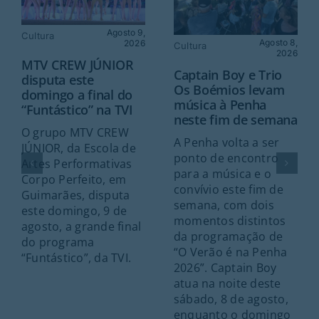
Agosto 9,
Cultura
Agosto 8,
2026
Cultura
2026
MTV CREW JÚNIOR
Captain Boy e Trio
disputa este
Os Boémios levam
domingo a final do
música à Penha
“Funtástico” na TVI
neste fim de semana
O grupo MTV CREW
A Penha volta a ser
JÚNIOR, da Escola de
ponto de encontro
Artes Performativas
para a música e o
Corpo Perfeito, em
convívio este fim de
Guimarães, disputa
semana, com dois
este domingo, 9 de
momentos distintos
agosto, a grande final
da programação de
do programa
“O Verão é na Penha
“Funtástico”, da TVI.
2026”. Captain Boy
atua na noite deste
sábado, 8 de agosto,
enquanto o domingo