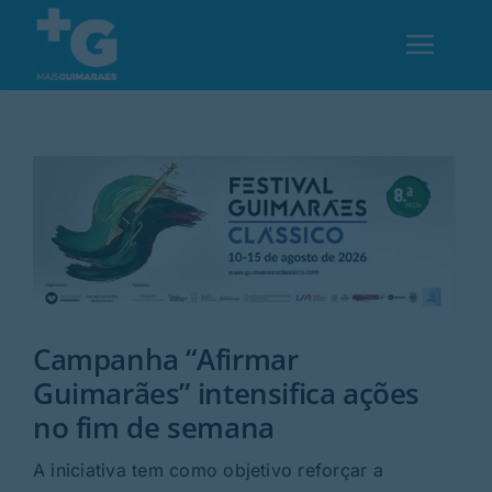
Skip
to
Toggl
content
Navig
Em Guimarães
Cultura
Desporto
Campanha “Afirmar
Opinião
Guimarães” intensifica ações
no fim de semana
Região
A iniciativa tem como objetivo reforçar a