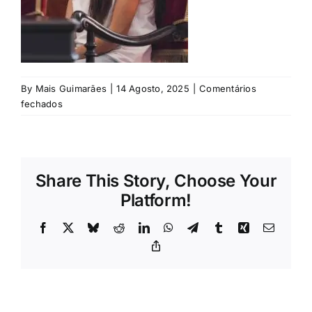
Rubricas
Jornal
By
Mais Guimarães
|
14 Agosto, 2025
|
Comentários
Revista
em
fechados
Search
For:
Share This Story, Choose Your
Platform!
Facebook
X
Bluesky
Reddit
LinkedIn
WhatsApp
Telegram
Tumblr
Xing
Email
Copy
Link