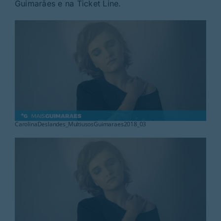
Rubricas
Guimarães e na Ticket Line.
Jornal
Revista
Search
For:
CarolinaDeslandes_MultiusosGuimaraes2018_03