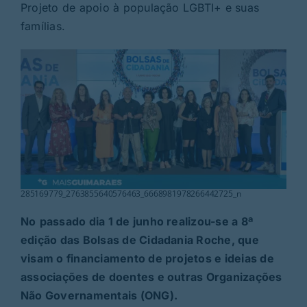
Rubricas
Projeto de apoio à população LGBTI+ e suas
famílias.
Jornal
Revista
Search
For:
285169779_2763855640576463_6668981978266442725_n
No
passado dia 1 de junho realizou-se a 8ª
edição das Bolsas de Cidadania Roche, que
visam o financiamento de projetos e ideias de
associações de doentes e outras Organizações
Não Governamentais (ONG).