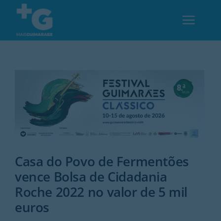
Skip
to
Toggl
content
Navig
Em Guimarães
Cultura
Desporto
Casa do Povo de Fermentões
Opinião
vence Bolsa de Cidadania
Roche 2022 no valor de 5 mil
Região
euros