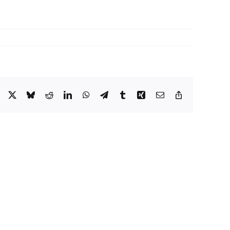
Facebook
X
Bluesky
Reddit
LinkedIn
WhatsApp
Telegram
Tumblr
Xing
Email
Copy
Link