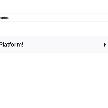
em
hados
Maurício-
Costa
Platform!