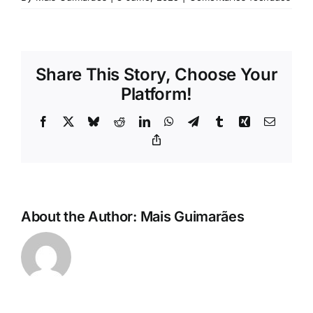
Rubricas
Jornal
Share This Story, Choose Your
Platform!
Revista
Facebook
X
Bluesky
Reddit
LinkedIn
WhatsApp
Telegram
Tumblr
Xing
Email
Search
Copy
Link
For:
About the Author:
Mais Guimarães