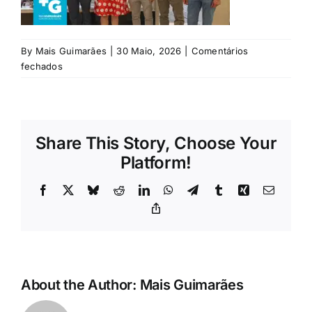
Rubricas
Jornal
By
Mais Guimarães
|
30 Maio, 2026
|
Comentários
em
fechados
Villa
Revista
Search
Share This Story, Choose Your
For:
Platform!
Facebook
X
Bluesky
Reddit
LinkedIn
WhatsApp
Telegram
Tumblr
Xing
Email
Copy
Link
About the Author:
Mais Guimarães