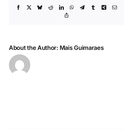
Facebook
X
Bluesky
Reddit
LinkedIn
WhatsApp
Telegram
Tumblr
Xing
Email
Copy
Link
About the Author:
Mais Guimaraes