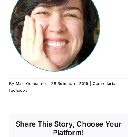
Rubricas
Jornal
Revista
Search
For:
By
Mais Guimaraes
|
28 Setembro, 2016
|
Comentários
em
fechados
maria-
ceu-
martins
Share This Story, Choose Your
Platform!