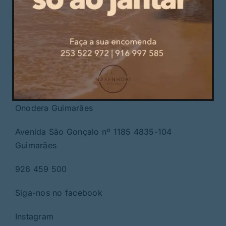
tecnologia, cuidado e
excelência em cada
detalhe!
Onodera Guimarães
Avenida São Gonçalo nº 1185 4835-104
Guimarães
926 459 500
Siga-nos no facebook
Instagram