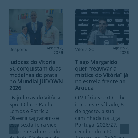
Agosto 7,
Agosto 7,
Desporto
Vitória SC
2026
2026
Judocas do Vitória
Tiago Margarido
SC conquistam duas
quer “reavivar a
medalhas de prata
mística do Vitória” já
no Mundial JUDOWN
na estreia frente ao
2026
Arouca
Os judocas do Vitória
O Vitória Sport Clube
Sport Clube Paulo
inicia este sábado, 8
Lemos e Patrícia
de agosto, a sua
Oliveira sagraram-se
caminhada na Liga
esta sexta-feira vice-
Portugal 2026/27,
campeões do mundo
recebendo o FC