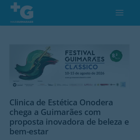
Skip
to
Toggl
content
Navig
Em Guimarães
Cultura
Desporto
Clinica de Estética Onodera
Opinião
chega a Guimarães com
proposta inovadora de beleza e
Região
bem-estar