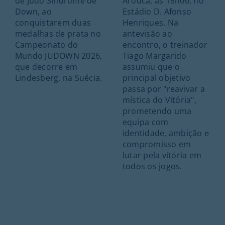
de Judo Síndrome de
Arouca, às 18h00, no
Down, ao
Estádio D. Afonso
conquistarem duas
Henriques. Na
medalhas de prata no
antevisão ao
Campeonato do
encontro, o treinador
Mundo JUDOWN 2026,
Tiago Margarido
que decorre em
assumiu que o
Lindesberg, na Suécia.
principal objetivo
passa por "reavivar a
mística do Vitória",
prometendo uma
equipa com
identidade, ambição e
compromisso em
lutar pela vitória em
todos os jogos.