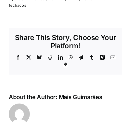
Rubricas
em
fechados
Jornal
Share This Story, Choose Your
Revista
Platform!
Search
Facebook
X
Bluesky
Reddit
LinkedIn
WhatsApp
Telegram
Tumblr
Xing
Email
For:
Copy
Link
About the Author:
Mais Guimarães