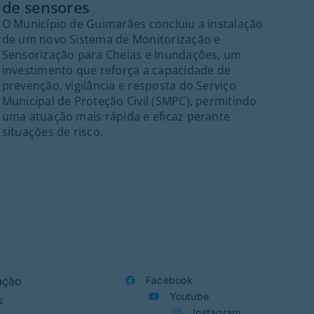
de sensores
palc
O Município de Guimarães concluiu a instalação
cent
de um novo Sistema de Monitorização e
Fes
Sensorização para Cheias e Inundações, um
Gui
investimento que reforça a capacidade de
inte
prevenção, vigilância e resposta do Serviço
Port
Municipal de Proteção Civil (SMPC), permitindo
ant
uma atuação mais rápida e eficaz perante
21h
situações de risco.
ass
Folc
org
ação
Facebook
Youtube
s
Instagram