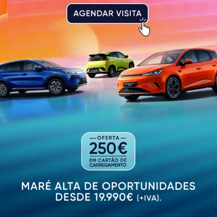
ãos autárquicos do concelho de Guimarães: Câmara Munic
. A coligação apresentará listas a todas as freguesias d
stas, anuncia a candidatura. Ricardo Araújo, candidato à
 após a entrega, prestará declarações à comunicação soc
vistos até às eleições.
PUBLICIDADE