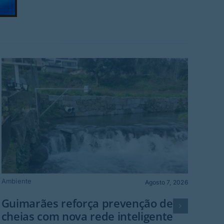
Ambiente
Gu
Agosto 7, 2026
Fes
Guimarães reforça prevenção de
Gr
cheias com nova rede inteligente
Guim