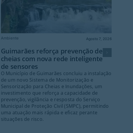
Ambiente
Gu
Agosto 7, 2026
Fes
Guimarães reforça prevenção de
Gr
cheias com nova rede inteligente
Guim
de sensores
palc
O Município de Guimarães concluiu a instalação
cent
de um novo Sistema de Monitorização e
Fes
Sensorização para Cheias e Inundações, um
Gui
investimento que reforça a capacidade de
inte
prevenção, vigilância e resposta do Serviço
Port
Municipal de Proteção Civil (SMPC), permitindo
ant
uma atuação mais rápida e eficaz perante
21h
situações de risco.
ass
Folc