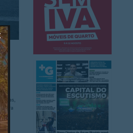
a de
iu a
, de
ntadas,
, para