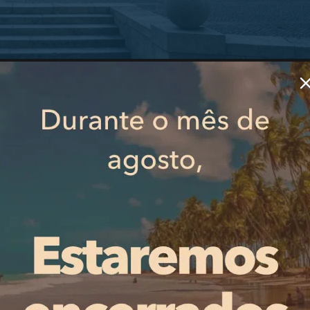
o à imprensa. Refira-se que face à situação atual de falt
ança, presidente da Câmara Municipal de Guimarães, reun
da-feira, no Centro de Operações Integrada de Guimarães
ncelho.
ra Municipal de Guimarães, com a colaboração das várias
ou os meios necessários e adequados às situações aprese
 como o setor da saúde e o abastecimento público de água
 no funcionamento destes serviços.
PUBLICIDADE