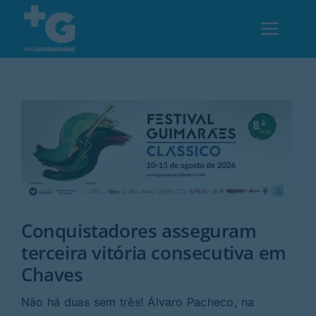
Skip
to
Toggl
content
Navig
Em Guimarães
Cultura
Desporto
Conquistadores asseguram
Opinião
terceira vitória consecutiva em
Chaves
Região
Não há duas sem três! Álvaro Pacheco, na