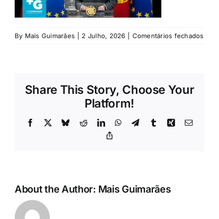
Rubricas
Jornal
em
By
Mais Guimarães
|
2 Julho, 2026
|
Comentários fechados
Luis-
Mont
Revista
Share This Story, Choose Your
Search
Platform!
For:
Facebook
X
Bluesky
Reddit
LinkedIn
WhatsApp
Telegram
Tumblr
Xing
Email
Copy
Link
About the Author:
Mais Guimarães