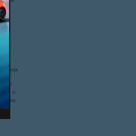
sou na
João
ão
 em
deste
nfetada.
Rebelo
u que o
 de uma