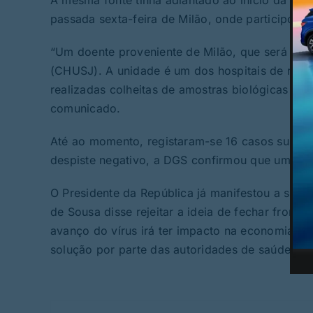
A mesma fonte tinha adiantado ao início da ta
passada sexta-feira de Milão, onde participou n
“Um doente proveniente de Milão, que será enc
(CHUSJ). A unidade é um dos hospitais de referê
realizadas colheitas de amostras biológicas par
comunicado.
Até ao momento, registaram-se 16 casos suspei
despiste negativo, a DGS confirmou que uma mu
O Presidente da República já manifestou a sua o
de Sousa disse rejeitar a ideia de fechar fronte
avanço do vírus irá ter impacto na economia mu
solução por parte das autoridades de saúde.