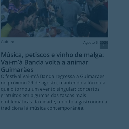
© Mo
Cultura
Agosto 6, 2026
Mo
Música, petiscos e vinho de malga:
Bra
Vai-m’à Banda volta a animar
O Mo
Guimarães
para
ao 
O festival Vai-m’à Banda regressa a Guimarães
20h
no próximo 29 de agosto, mantendo a fórmula
Alme
que o tornou um evento singular: concertos
gratuitos em algumas das tascas mais
emblemáticas da cidade, unindo a gastronomia
tradicional à música contemporânea.