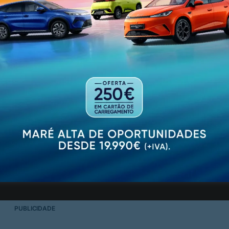
rde do mesmo dia que se tratava de um homem que regres
a Feira de Calçado.
aminhado para o Centro Hospitalar Universitário de São 
ncia para estas situações. O doente fica internado e ser
a análise pelo CHUSJ”, referia a Direção-Geral de Saúde,
tos em Portugal e todos deram negativo. No mesmo dia 
lher, também proveniente de Milão, também não estava i
pinião relativamente ao controlo de fronteiras. Marcelo 
iras para travar o avanço do novo coronavírus, mas referi
ndial. O Presidente disse preferir a preparação conjunta
PUBLICIDADE