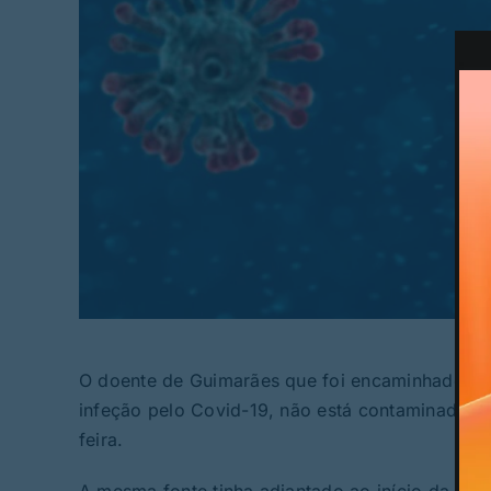
© 
O doente de Guimarães que foi encaminhado par
infeção pelo Covid-19, não está contaminado. A 
feira.